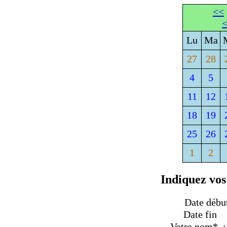
<<
Lu
Ma
27
28
4
5
11
12
18
19
25
26
1
2
Indiquez vos
Date débu
Date fi
Votre nom* :